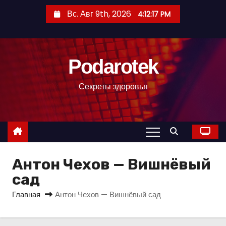
П
Вс. Авг 9th, 2026
4:12:18 PM
е
р
е
Podarotek
й
т
Секреты здоровья
и
к
с
о
д
Антон Чехов — Вишнёвый
е
р
сад
ж
Главная
Антон Чехов — Вишнёвый сад
и
м