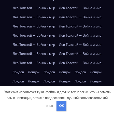
Лев Толстой — Война и мир
Лев Толстой — Война и мир
Лев Толстой — Война и мир
Лев Толстой — Война и мир
Лев Толстой — Война и мир
Лев Толстой — Война и мир
Лев Толстой — Война и мир
Лев Толстой — Война и мир
Лев Толстой — Война и мир
Лев Толстой — Война и мир
Лев Толстой — Война и мир
Лев Толстой — Война и мир
Лев Толстой — Война и мир
Лев Толстой — Война и мир
Лондон
Лондон
Лондон
Лондон
Лондон
Лондон
Лондон
Лондон
Лондон
Лондон
Лондон
Лондон
Лондон
Лондон
Лондон
Лондон
Лондон
Лондон
Этот сайт использует куки-файлы и другие технологии, чтобы помочь
вам в навигации, а также предоставить лучший пользовательский
Лондон
Лондон
Лондон
Лондон
Лос-Анджелес
опыт.
OK
Лос-Анджелес
Лос-Анджелес
Лос-Анджелес