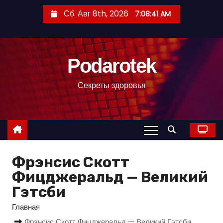
П
Сб. Авг 8th, 2026
7:08:42 AM
е
р
е
Podarotek
й
т
Секреты здоровья
и
к
с
о
д
Фрэнсис Скотт
е
р
Фицджеральд — Великий
ж
Гэтсби
и
Главная
м
Фрэнсис Скотт Фицджеральд — Великий Гэтсби