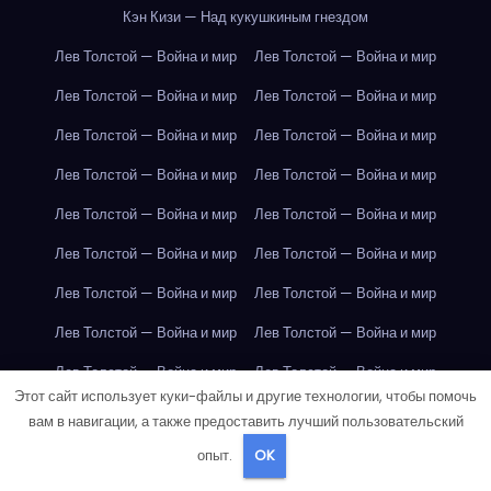
Кэн Кизи — Над кукушкиным гнездом
Лев Толстой — Война и мир
Лев Толстой — Война и мир
Лев Толстой — Война и мир
Лев Толстой — Война и мир
Лев Толстой — Война и мир
Лев Толстой — Война и мир
Лев Толстой — Война и мир
Лев Толстой — Война и мир
Лев Толстой — Война и мир
Лев Толстой — Война и мир
Лев Толстой — Война и мир
Лев Толстой — Война и мир
Лев Толстой — Война и мир
Лев Толстой — Война и мир
Лев Толстой — Война и мир
Лев Толстой — Война и мир
Лев Толстой — Война и мир
Лев Толстой — Война и мир
Этот сайт использует куки-файлы и другие технологии, чтобы помочь
Лондон
Лондон
Лондон
Лондон
Лондон
Лондон
вам в навигации, а также предоставить лучший пользовательский
Лондон
Лондон
Лондон
Лондон
Лондон
Лондон
опыт.
OK
Лондон
Лондон
Лондон
Лондон
Лондон
Лондон