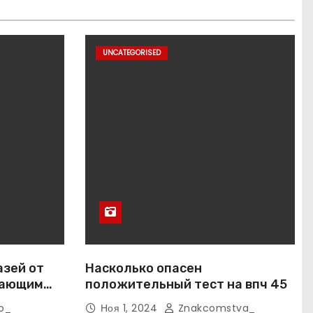
UNCATEGORISED
азей от
Насколько опасен
вающим
положительный тест на впч 45
o_
Ноя 1, 2024
Znakcomstva_