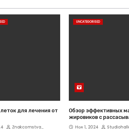
SED
UNCATEGORISED
леток для лечения от
Обзор эффективных м
жировиков с рассасы
эффектом
024
Znakcomstva_
Ноя 1, 2024
Studiohall