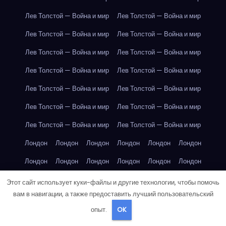
Лев Толстой — Война и мир
Лев Толстой — Война и мир
Лев Толстой — Война и мир
Лев Толстой — Война и мир
Лев Толстой — Война и мир
Лев Толстой — Война и мир
Лев Толстой — Война и мир
Лев Толстой — Война и мир
Лев Толстой — Война и мир
Лев Толстой — Война и мир
Лев Толстой — Война и мир
Лев Толстой — Война и мир
Лев Толстой — Война и мир
Лев Толстой — Война и мир
Лондон
Лондон
Лондон
Лондон
Лондон
Лондон
Лондон
Лондон
Лондон
Лондон
Лондон
Лондон
Лондон
Лондон
Лондон
Лондон
Лондон
Лондон
Этот сайт использует куки-файлы и другие технологии, чтобы помочь
вам в навигации, а также предоставить лучший пользовательский
Лондон
Лондон
Лондон
Лондон
Лос-Анджелес
опыт.
OK
Лос-Анджелес
Лос-Анджелес
Лос-Анджелес