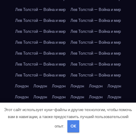
Лев Толстой — Война и мир
Лев Толстой — Война и мир
Лев Толстой — Война и мир
Лев Толстой — Война и мир
Лев Толстой — Война и мир
Лев Толстой — Война и мир
Лев Толстой — Война и мир
Лев Толстой — Война и мир
Лев Толстой — Война и мир
Лев Толстой — Война и мир
Лев Толстой — Война и мир
Лев Толстой — Война и мир
Лев Толстой — Война и мир
Лев Толстой — Война и мир
Лондон
Лондон
Лондон
Лондон
Лондон
Лондон
Лондон
Лондон
Лондон
Лондон
Лондон
Лондон
Лондон
Лондон
Лондон
Лондон
Лондон
Лондон
Этот сайт использует куки-файлы и другие технологии, чтобы помочь
вам в навигации, а также предоставить лучший пользовательский
Лондон
Лондон
Лондон
Лондон
Лос-Анджелес
опыт.
OK
Лос-Анджелес
Лос-Анджелес
Лос-Анджелес