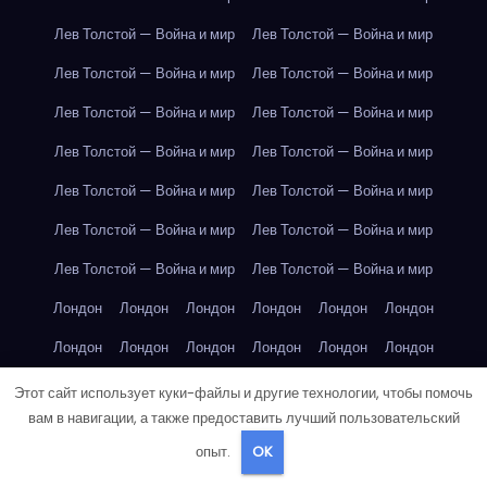
Лев Толстой — Война и мир
Лев Толстой — Война и мир
Лев Толстой — Война и мир
Лев Толстой — Война и мир
Лев Толстой — Война и мир
Лев Толстой — Война и мир
Лев Толстой — Война и мир
Лев Толстой — Война и мир
Лев Толстой — Война и мир
Лев Толстой — Война и мир
Лев Толстой — Война и мир
Лев Толстой — Война и мир
Лев Толстой — Война и мир
Лев Толстой — Война и мир
Лондон
Лондон
Лондон
Лондон
Лондон
Лондон
Лондон
Лондон
Лондон
Лондон
Лондон
Лондон
Лондон
Лондон
Лондон
Лондон
Лондон
Лондон
Этот сайт использует куки-файлы и другие технологии, чтобы помочь
вам в навигации, а также предоставить лучший пользовательский
Лондон
Лондон
Лондон
Лондон
Лос-Анджелес
опыт.
OK
Лос-Анджелес
Лос-Анджелес
Лос-Анджелес