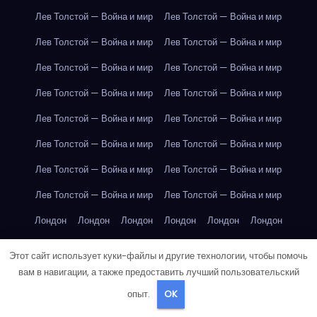
Лев Толстой — Война и мир
Лев Толстой — Война и мир
Лев Толстой — Война и мир
Лев Толстой — Война и мир
Лев Толстой — Война и мир
Лев Толстой — Война и мир
Лев Толстой — Война и мир
Лев Толстой — Война и мир
Лев Толстой — Война и мир
Лев Толстой — Война и мир
Лев Толстой — Война и мир
Лев Толстой — Война и мир
Лев Толстой — Война и мир
Лев Толстой — Война и мир
Лев Толстой — Война и мир
Лев Толстой — Война и мир
Лондон
Лондон
Лондон
Лондон
Лондон
Лондон
Лондон
Лондон
Лондон
Лондон
Лондон
Лондон
Этот сайт использует куки-файлы и другие технологии, чтобы помочь
Лондон
Лондон
Лондон
Лондон
Лондон
Лондон
вам в навигации, а также предоставить лучший пользовательский
опыт.
OK
Лондон
Лондон
Лондон
Лондон
Лос-Анджелес