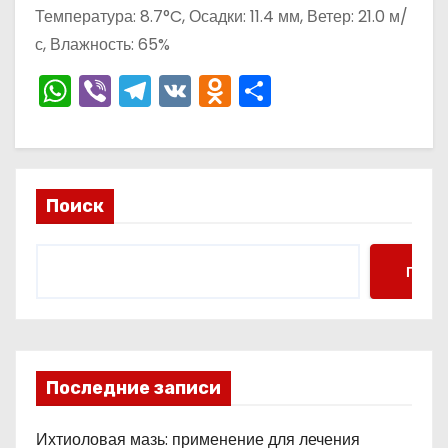
о
Температура: 8.7°C, Осадки: 11.4 мм, Ветер: 21.0 м/
м
с, Влажность: 65%
у
W
Vi
T
V
O
О
h
b
el
K
d
тп
a
er
e
n
р
ts
gr
o
а
Поиск
A
a
kl
в
p
m
a
и
p
s
ть
Поис
s
ni
ki
Последние записи
Ихтиоловая мазь: применение для лечения