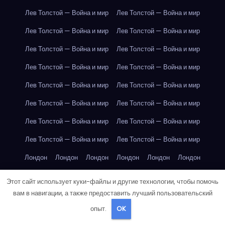
Лев Толстой — Война и мир
Лев Толстой — Война и мир
Лев Толстой — Война и мир
Лев Толстой — Война и мир
Лев Толстой — Война и мир
Лев Толстой — Война и мир
Лев Толстой — Война и мир
Лев Толстой — Война и мир
Лев Толстой — Война и мир
Лев Толстой — Война и мир
Лев Толстой — Война и мир
Лев Толстой — Война и мир
Лев Толстой — Война и мир
Лев Толстой — Война и мир
Лев Толстой — Война и мир
Лев Толстой — Война и мир
Лондон
Лондон
Лондон
Лондон
Лондон
Лондон
Лондон
Лондон
Лондон
Лондон
Лондон
Лондон
Этот сайт использует куки-файлы и другие технологии, чтобы помочь
вам в навигации, а также предоставить лучший пользовательский
Лондон
Лондон
Лондон
Лондон
Лондон
Лондон
опыт.
OK
Лондон
Лондон
Лондон
Лондон
Лос-Анджелес