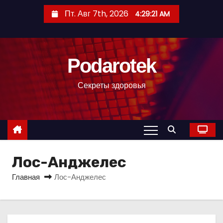
П
Пт. Авг 7th, 2026
4:29:22 AM
е
р
е
Podarotek
й
т
Секреты здоровья
и
к
с
о
д
Лос-Анджелес
е
р
Главная
Лос-Анджелес
ж
и
м