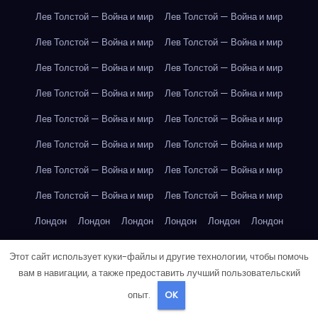
Лев Толстой — Война и мир
Лев Толстой — Война и мир
Лев Толстой — Война и мир
Лев Толстой — Война и мир
Лев Толстой — Война и мир
Лев Толстой — Война и мир
Лев Толстой — Война и мир
Лев Толстой — Война и мир
Лев Толстой — Война и мир
Лев Толстой — Война и мир
Лев Толстой — Война и мир
Лев Толстой — Война и мир
Лев Толстой — Война и мир
Лев Толстой — Война и мир
Лев Толстой — Война и мир
Лев Толстой — Война и мир
Лондон
Лондон
Лондон
Лондон
Лондон
Лондон
Лондон
Лондон
Лондон
Лондон
Лондон
Лондон
Этот сайт использует куки-файлы и другие технологии, чтобы помочь
Лондон
Лондон
Лондон
Лондон
Лондон
Лондон
вам в навигации, а также предоставить лучший пользовательский
опыт.
OK
Лондон
Лондон
Лондон
Лондон
Лос-Анджелес