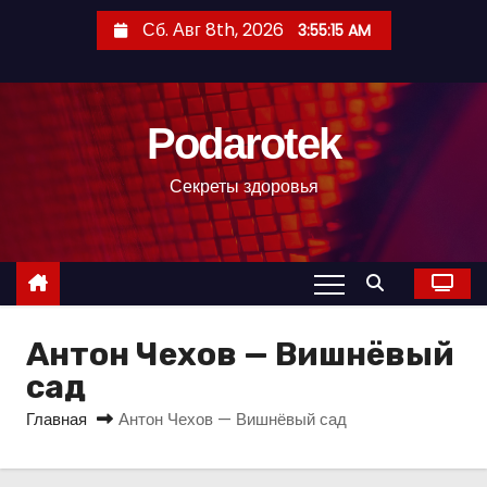
П
Сб. Авг 8th, 2026
3:55:16 AM
е
р
е
Podarotek
й
т
Секреты здоровья
и
к
с
о
д
Антон Чехов — Вишнёвый
е
р
сад
ж
Главная
Антон Чехов — Вишнёвый сад
и
м