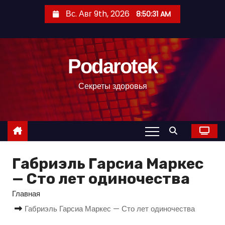
П
Вс. Авг 9th, 2026
8:50:32 AM
е
р
е
Podarotek
й
т
Секреты здоровья
и
к
с
о
д
Габриэль Гарсиа Маркес
е
р
— Сто лет одиночества
ж
Главная
и
Габриэль Гарсиа Маркес — Сто лет одиночества
м