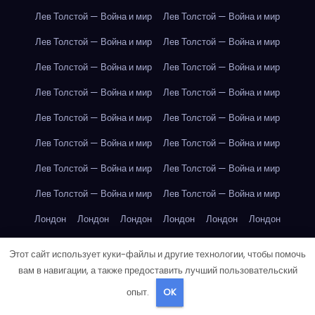
Лев Толстой — Война и мир
Лев Толстой — Война и мир
Лев Толстой — Война и мир
Лев Толстой — Война и мир
Лев Толстой — Война и мир
Лев Толстой — Война и мир
Лев Толстой — Война и мир
Лев Толстой — Война и мир
Лев Толстой — Война и мир
Лев Толстой — Война и мир
Лев Толстой — Война и мир
Лев Толстой — Война и мир
Лев Толстой — Война и мир
Лев Толстой — Война и мир
Лев Толстой — Война и мир
Лев Толстой — Война и мир
Лондон
Лондон
Лондон
Лондон
Лондон
Лондон
Лондон
Лондон
Лондон
Лондон
Лондон
Лондон
Этот сайт использует куки-файлы и другие технологии, чтобы помочь
Лондон
Лондон
Лондон
Лондон
Лондон
Лондон
вам в навигации, а также предоставить лучший пользовательский
опыт.
OK
Лондон
Лондон
Лондон
Лондон
Лос-Анджелес