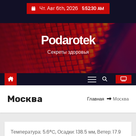
П
Чт. Авг 6th, 2026
5:52:31 AM
е
р
е
Podarotek
й
т
Секреты здоровья
и
к
с
о
д
Москва
е
Главная
Москва
р
ж
и
м
Температура: 5.6°C, Осадки: 138.5 мм, Ветер: 17.9