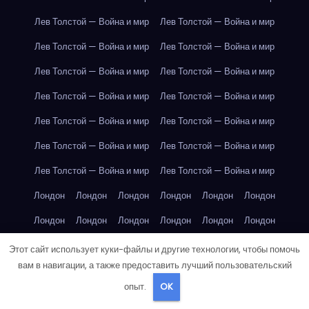
Лев Толстой — Война и мир
Лев Толстой — Война и мир
Лев Толстой — Война и мир
Лев Толстой — Война и мир
Лев Толстой — Война и мир
Лев Толстой — Война и мир
Лев Толстой — Война и мир
Лев Толстой — Война и мир
Лев Толстой — Война и мир
Лев Толстой — Война и мир
Лев Толстой — Война и мир
Лев Толстой — Война и мир
Лев Толстой — Война и мир
Лев Толстой — Война и мир
Лондон
Лондон
Лондон
Лондон
Лондон
Лондон
Лондон
Лондон
Лондон
Лондон
Лондон
Лондон
Лондон
Лондон
Лондон
Лондон
Лондон
Лондон
Этот сайт использует куки-файлы и другие технологии, чтобы помочь
вам в навигации, а также предоставить лучший пользовательский
Лондон
Лондон
Лондон
Лондон
Лос-Анджелес
опыт.
OK
Лос-Анджелес
Лос-Анджелес
Лос-Анджелес