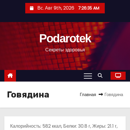
П
Вс. Авг 9th, 2026
7:26:36 AM
е
р
е
Podarotek
й
т
Секреты здоровья
и
к
с
о
д
Говядина
е
Главная
Говядина
р
ж
и
м
Калорийность: 582 ккал, Белки: 30.8 г, Жиры: 21.1 г,