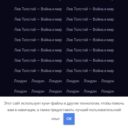
Лев Толстой — Война и мир
Лев Толстой — Война и мир
Лев Толстой — Война и мир
Лев Толстой — Война и мир
Лев Толстой — Война и мир
Лев Толстой — Война и мир
Лев Толстой — Война и мир
Лев Толстой — Война и мир
Лев Толстой — Война и мир
Лев Толстой — Война и мир
Лев Толстой — Война и мир
Лев Толстой — Война и мир
Лев Толстой — Война и мир
Лев Толстой — Война и мир
Лондон
Лондон
Лондон
Лондон
Лондон
Лондон
Лондон
Лондон
Лондон
Лондон
Лондон
Лондон
Лондон
Лондон
Лондон
Лондон
Лондон
Лондон
Этот сайт использует куки-файлы и другие технологии, чтобы помочь
вам в навигации, а также предоставить лучший пользовательский
Лондон
Лондон
Лондон
Лондон
Лос-Анджелес
опыт.
OK
Лос-Анджелес
Лос-Анджелес
Лос-Анджелес