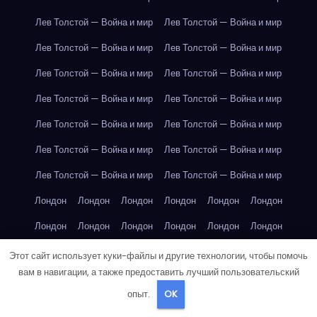
Лев Толстой — Война и мир
Лев Толстой — Война и мир
Лев Толстой — Война и мир
Лев Толстой — Война и мир
Лев Толстой — Война и мир
Лев Толстой — Война и мир
Лев Толстой — Война и мир
Лев Толстой — Война и мир
Лев Толстой — Война и мир
Лев Толстой — Война и мир
Лев Толстой — Война и мир
Лев Толстой — Война и мир
Лев Толстой — Война и мир
Лев Толстой — Война и мир
Лондон
Лондон
Лондон
Лондон
Лондон
Лондон
Лондон
Лондон
Лондон
Лондон
Лондон
Лондон
Лондон
Лондон
Лондон
Лондон
Лондон
Лондон
Этот сайт использует куки-файлы и другие технологии, чтобы помочь
вам в навигации, а также предоставить лучший пользовательский
Лондон
Лондон
Лондон
Лондон
Лос-Анджелес
опыт.
OK
Лос-Анджелес
Лос-Анджелес
Лос-Анджелес