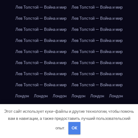
Лев Толстой — Война и мир
Лев Толстой — Война и мир
Лев Толстой — Война и мир
Лев Толстой — Война и мир
Лев Толстой — Война и мир
Лев Толстой — Война и мир
Лев Толстой — Война и мир
Лев Толстой — Война и мир
Лев Толстой — Война и мир
Лев Толстой — Война и мир
Лев Толстой — Война и мир
Лев Толстой — Война и мир
Лев Толстой — Война и мир
Лев Толстой — Война и мир
Лев Толстой — Война и мир
Лев Толстой — Война и мир
Лондон
Лондон
Лондон
Лондон
Лондон
Лондон
Лондон
Лондон
Лондон
Лондон
Лондон
Лондон
Этот сайт использует куки-файлы и другие технологии, чтобы помочь
Лондон
Лондон
Лондон
Лондон
Лондон
Лондон
вам в навигации, а также предоставить лучший пользовательский
опыт.
OK
Лондон
Лондон
Лондон
Лондон
Лос-Анджелес