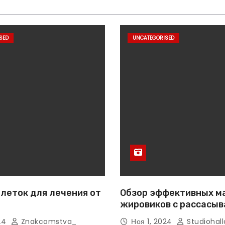
SED
UNCATEGORISED
леток для лечения от
Обзор эффективных м
жировиков с рассасы
эффектом
024
Znakcomstva_
Ноя 1, 2024
Studiohall