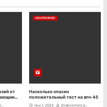
UNCATEGORISED
азей от
Насколько опасен
вающим
положительный тест на впч 45
o_
Ноя 1, 2024
Znakcomstva_