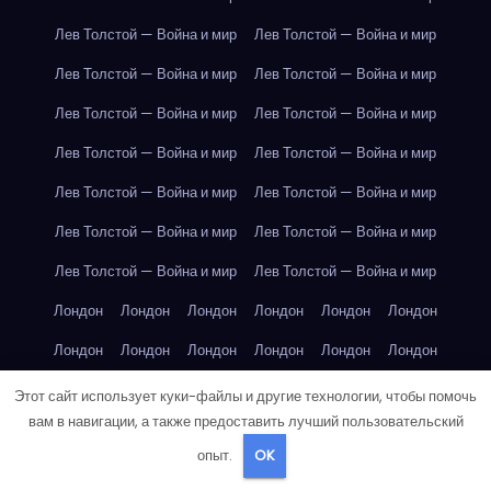
Лев Толстой — Война и мир
Лев Толстой — Война и мир
Лев Толстой — Война и мир
Лев Толстой — Война и мир
Лев Толстой — Война и мир
Лев Толстой — Война и мир
Лев Толстой — Война и мир
Лев Толстой — Война и мир
Лев Толстой — Война и мир
Лев Толстой — Война и мир
Лев Толстой — Война и мир
Лев Толстой — Война и мир
Лев Толстой — Война и мир
Лев Толстой — Война и мир
Лондон
Лондон
Лондон
Лондон
Лондон
Лондон
Лондон
Лондон
Лондон
Лондон
Лондон
Лондон
Лондон
Лондон
Лондон
Лондон
Лондон
Лондон
Этот сайт использует куки-файлы и другие технологии, чтобы помочь
вам в навигации, а также предоставить лучший пользовательский
Лондон
Лондон
Лондон
Лондон
Лос-Анджелес
опыт.
OK
Лос-Анджелес
Лос-Анджелес
Лос-Анджелес