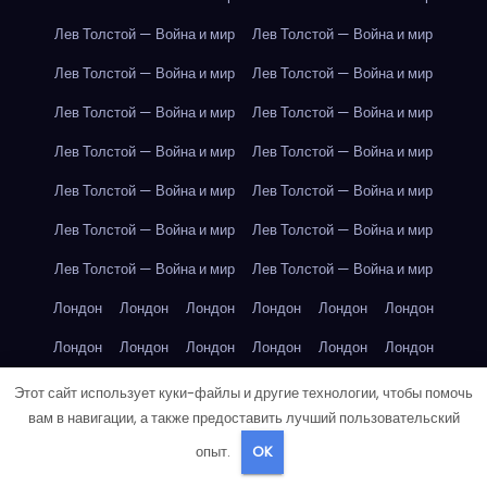
Лев Толстой — Война и мир
Лев Толстой — Война и мир
Лев Толстой — Война и мир
Лев Толстой — Война и мир
Лев Толстой — Война и мир
Лев Толстой — Война и мир
Лев Толстой — Война и мир
Лев Толстой — Война и мир
Лев Толстой — Война и мир
Лев Толстой — Война и мир
Лев Толстой — Война и мир
Лев Толстой — Война и мир
Лев Толстой — Война и мир
Лев Толстой — Война и мир
Лондон
Лондон
Лондон
Лондон
Лондон
Лондон
Лондон
Лондон
Лондон
Лондон
Лондон
Лондон
Лондон
Лондон
Лондон
Лондон
Лондон
Лондон
Этот сайт использует куки-файлы и другие технологии, чтобы помочь
вам в навигации, а также предоставить лучший пользовательский
Лондон
Лондон
Лондон
Лондон
Лос-Анджелес
опыт.
OK
Лос-Анджелес
Лос-Анджелес
Лос-Анджелес