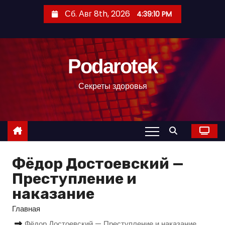
П
Сб. Авг 8th, 2026
4:39:11 PM
е
р
е
Podarotek
й
т
Секреты здоровья
и
к
с
о
д
Фёдор Достоевский —
е
р
Преступление и
ж
наказание
и
Главная
м
Фёдор Достоевский — Преступление и наказание