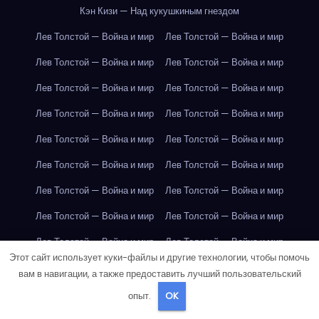
Кэн Кизи — Над кукушкиным гнездом
Лев Толстой — Война и мир
Лев Толстой — Война и мир
Лев Толстой — Война и мир
Лев Толстой — Война и мир
Лев Толстой — Война и мир
Лев Толстой — Война и мир
Лев Толстой — Война и мир
Лев Толстой — Война и мир
Лев Толстой — Война и мир
Лев Толстой — Война и мир
Лев Толстой — Война и мир
Лев Толстой — Война и мир
Лев Толстой — Война и мир
Лев Толстой — Война и мир
Лев Толстой — Война и мир
Лев Толстой — Война и мир
Лев Толстой — Война и мир
Лев Толстой — Война и мир
Этот сайт использует куки-файлы и другие технологии, чтобы помочь
Лондон
Лондон
Лондон
Лондон
Лондон
Лондон
вам в навигации, а также предоставить лучший пользовательский
Лондон
Лондон
Лондон
Лондон
Лондон
Лондон
опыт.
OK
Лондон
Лондон
Лондон
Лондон
Лондон
Лондон