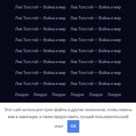
Лев Толстой — Война и мир
Лев Толстой — Война и мир
Лев Толстой — Война и мир
Лев Толстой — Война и мир
Лев Толстой — Война и мир
Лев Толстой — Война и мир
Лев Толстой — Война и мир
Лев Толстой — Война и мир
Лев Толстой — Война и мир
Лев Толстой — Война и мир
Лев Толстой — Война и мир
Лев Толстой — Война и мир
Лев Толстой — Война и мир
Лев Толстой — Война и мир
Лев Толстой — Война и мир
Лев Толстой — Война и мир
Лондон
Лондон
Лондон
Лондон
Лондон
Лондон
Лондон
Лондон
Лондон
Лондон
Лондон
Лондон
Этот сайт использует куки-файлы и другие технологии, чтобы помочь
Лондон
Лондон
Лондон
Лондон
Лондон
Лондон
вам в навигации, а также предоставить лучший пользовательский
опыт.
OK
Лондон
Лондон
Лондон
Лондон
Лос-Анджелес