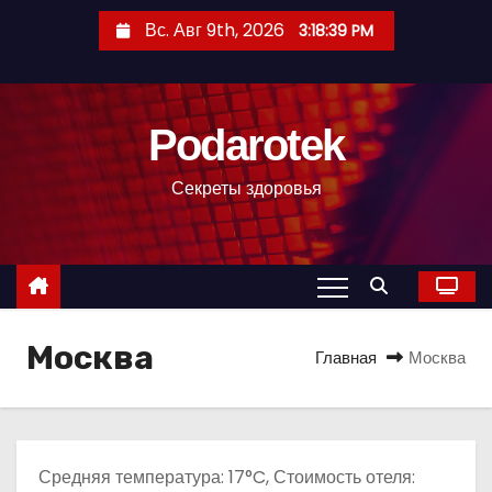
П
Вс. Авг 9th, 2026
3:18:40 PM
е
р
е
Podarotek
й
т
Секреты здоровья
и
к
с
о
д
Москва
е
Главная
Москва
р
ж
и
м
Средняя температура: 17°C, Стоимость отеля: