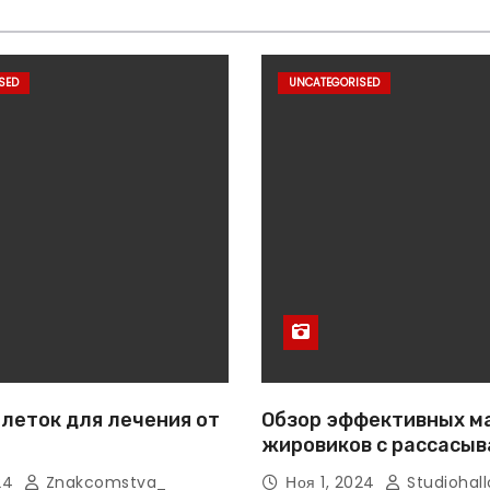
SED
UNCATEGORISED
леток для лечения от
Обзор эффективных м
жировиков с рассасы
эффектом
024
Znakcomstva_
Ноя 1, 2024
Studiohall