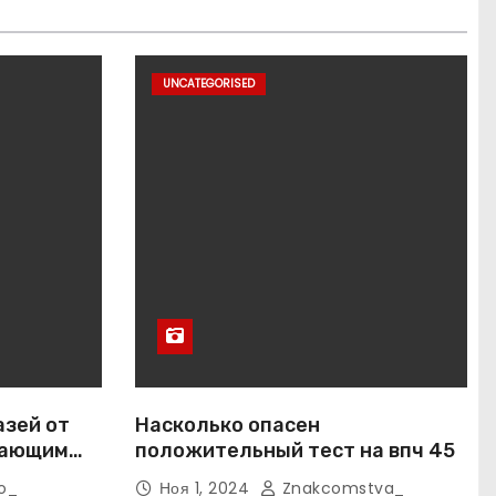
UNCATEGORISED
азей от
Насколько опасен
вающим
положительный тест на впч 45
o_
Ноя 1, 2024
Znakcomstva_