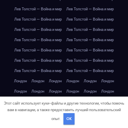
Лев Толстой — Война и мир
Лев Толстой — Война и мир
Лев Толстой — Война и мир
Лев Толстой — Война и мир
Лев Толстой — Война и мир
Лев Толстой — Война и мир
Лев Толстой — Война и мир
Лев Толстой — Война и мир
Лев Толстой — Война и мир
Лев Толстой — Война и мир
Лев Толстой — Война и мир
Лев Толстой — Война и мир
Лев Толстой — Война и мир
Лев Толстой — Война и мир
Лондон
Лондон
Лондон
Лондон
Лондон
Лондон
Лондон
Лондон
Лондон
Лондон
Лондон
Лондон
Лондон
Лондон
Лондон
Лондон
Лондон
Лондон
Этот сайт использует куки-файлы и другие технологии, чтобы помочь
вам в навигации, а также предоставить лучший пользовательский
Лондон
Лондон
Лондон
Лондон
Лос-Анджелес
опыт.
OK
Лос-Анджелес
Лос-Анджелес
Лос-Анджелес