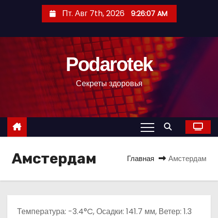
П
Пт. Авг 7th, 2026
9:26:08 AM
е
р
е
Podarotek
й
т
Секреты здоровья
и
к
с
о
д
Амстердам
е
Главная
Амстердам
р
ж
и
м
Температура: -3.4°C, Осадки: 141.7 мм, Ветер: 1.3