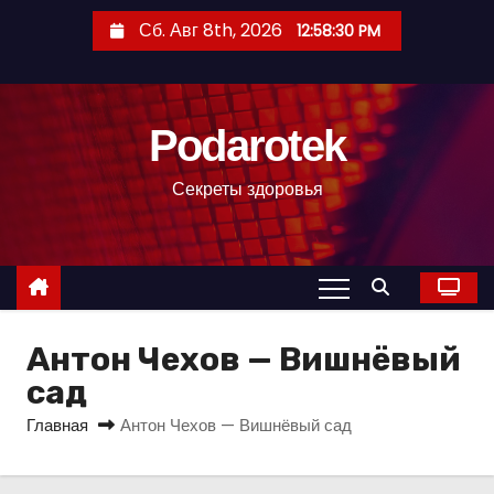
П
Сб. Авг 8th, 2026
12:58:31 PM
е
р
е
Podarotek
й
т
Секреты здоровья
и
к
с
о
д
Антон Чехов — Вишнёвый
е
р
сад
ж
Главная
Антон Чехов — Вишнёвый сад
и
м