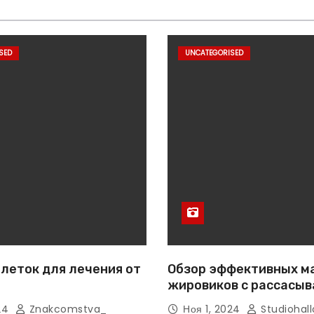
SED
UNCATEGORISED
леток для лечения от
Обзор эффективных м
жировиков с рассасы
эффектом
024
Znakcomstva_
Ноя 1, 2024
Studiohall