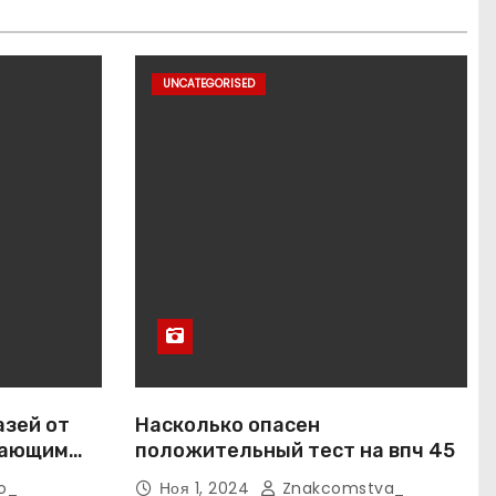
UNCATEGORISED
азей от
Насколько опасен
вающим
положительный тест на впч 45
o_
Ноя 1, 2024
Znakcomstva_