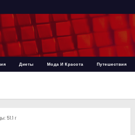
ния
Диеты
Мода И Красота
Путешествия
: 51.1 г