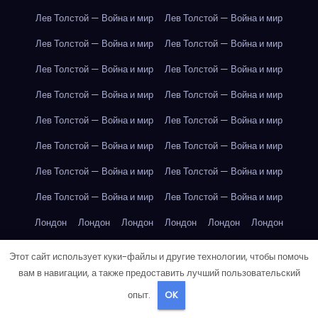
Лев Толстой — Война и мир
Лев Толстой — Война и мир
Лев Толстой — Война и мир
Лев Толстой — Война и мир
Лев Толстой — Война и мир
Лев Толстой — Война и мир
Лев Толстой — Война и мир
Лев Толстой — Война и мир
Лев Толстой — Война и мир
Лев Толстой — Война и мир
Лев Толстой — Война и мир
Лев Толстой — Война и мир
Лев Толстой — Война и мир
Лев Толстой — Война и мир
Лев Толстой — Война и мир
Лев Толстой — Война и мир
Лондон
Лондон
Лондон
Лондон
Лондон
Лондон
Лондон
Лондон
Лондон
Лондон
Лондон
Лондон
Этот сайт использует куки-файлы и другие технологии, чтобы помочь
вам в навигации, а также предоставить лучший пользовательский
Лондон
Лондон
Лондон
Лондон
Лондон
Лондон
опыт.
OK
Лондон
Лондон
Лондон
Лондон
Лос-Анджелес