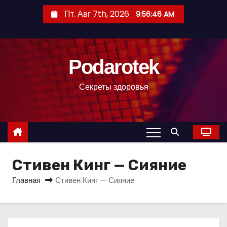
П
Пт. Авг 7th, 2026
9:56:47 AM
е
р
е
Podarotek
й
т
Секреты здоровья
и
к
с
о
д
Стивен Кинг — Сияние
е
р
Главная
Стивен Кинг — Сияние
ж
и
м