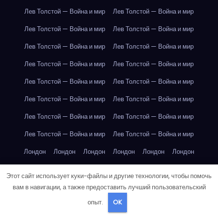
Лев Толстой — Война и мир
Лев Толстой — Война и мир
Лев Толстой — Война и мир
Лев Толстой — Война и мир
Лев Толстой — Война и мир
Лев Толстой — Война и мир
Лев Толстой — Война и мир
Лев Толстой — Война и мир
Лев Толстой — Война и мир
Лев Толстой — Война и мир
Лев Толстой — Война и мир
Лев Толстой — Война и мир
Лев Толстой — Война и мир
Лев Толстой — Война и мир
Лев Толстой — Война и мир
Лев Толстой — Война и мир
Лондон
Лондон
Лондон
Лондон
Лондон
Лондон
Лондон
Лондон
Лондон
Лондон
Лондон
Лондон
Этот сайт использует куки-файлы и другие технологии, чтобы помочь
Лондон
Лондон
Лондон
Лондон
Лондон
Лондон
вам в навигации, а также предоставить лучший пользовательский
опыт.
OK
Лондон
Лондон
Лондон
Лондон
Лос-Анджелес