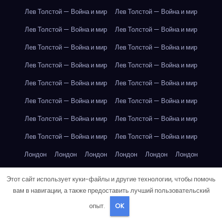
Лев Толстой — Война и мир
Лев Толстой — Война и мир
Лев Толстой — Война и мир
Лев Толстой — Война и мир
Лев Толстой — Война и мир
Лев Толстой — Война и мир
Лев Толстой — Война и мир
Лев Толстой — Война и мир
Лев Толстой — Война и мир
Лев Толстой — Война и мир
Лев Толстой — Война и мир
Лев Толстой — Война и мир
Лев Толстой — Война и мир
Лев Толстой — Война и мир
Лев Толстой — Война и мир
Лев Толстой — Война и мир
Лондон
Лондон
Лондон
Лондон
Лондон
Лондон
Лондон
Лондон
Лондон
Лондон
Лондон
Лондон
Этот сайт использует куки-файлы и другие технологии, чтобы помочь
Лондон
Лондон
Лондон
Лондон
Лондон
Лондон
вам в навигации, а также предоставить лучший пользовательский
опыт.
OK
Лондон
Лондон
Лондон
Лондон
Лос-Анджелес