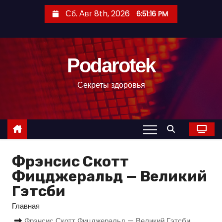
П
Сб. Авг 8th, 2026
6:51:17 PM
е
р
е
Podarotek
й
т
Секреты здоровья
и
к
с
о
д
Фрэнсис Скотт
е
р
Фицджеральд — Великий
ж
Гэтсби
и
Главная
м
Фрэнсис Скотт Фицджеральд — Великий Гэтсби