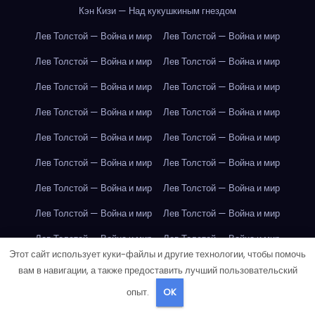
Кэн Кизи — Над кукушкиным гнездом
Лев Толстой — Война и мир
Лев Толстой — Война и мир
Лев Толстой — Война и мир
Лев Толстой — Война и мир
Лев Толстой — Война и мир
Лев Толстой — Война и мир
Лев Толстой — Война и мир
Лев Толстой — Война и мир
Лев Толстой — Война и мир
Лев Толстой — Война и мир
Лев Толстой — Война и мир
Лев Толстой — Война и мир
Лев Толстой — Война и мир
Лев Толстой — Война и мир
Лев Толстой — Война и мир
Лев Толстой — Война и мир
Лев Толстой — Война и мир
Лев Толстой — Война и мир
Этот сайт использует куки-файлы и другие технологии, чтобы помочь
Лондон
Лондон
Лондон
Лондон
Лондон
Лондон
вам в навигации, а также предоставить лучший пользовательский
Лондон
Лондон
Лондон
Лондон
Лондон
Лондон
опыт.
OK
Лондон
Лондон
Лондон
Лондон
Лондон
Лондон