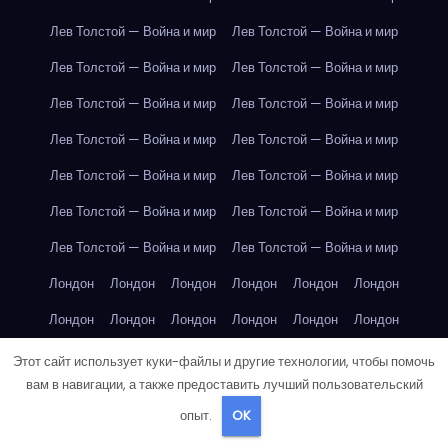
Лев Толстой — Война и мир
Лев Толстой — Война и мир
Лев Толстой — Война и мир
Лев Толстой — Война и мир
Лев Толстой — Война и мир
Лев Толстой — Война и мир
Лев Толстой — Война и мир
Лев Толстой — Война и мир
Лев Толстой — Война и мир
Лев Толстой — Война и мир
Лев Толстой — Война и мир
Лев Толстой — Война и мир
Лев Толстой — Война и мир
Лев Толстой — Война и мир
Лондон
Лондон
Лондон
Лондон
Лондон
Лондон
Лондон
Лондон
Лондон
Лондон
Лондон
Лондон
Лондон
Лондон
Лондон
Лондон
Лондон
Лондон
Этот сайт использует куки-файлы и другие технологии, чтобы помочь
вам в навигации, а также предоставить лучший пользовательский
Лондон
Лондон
Лондон
Лондон
Лос-Анджелес
опыт.
OK
Лос-Анджелес
Лос-Анджелес
Лос-Анджелес