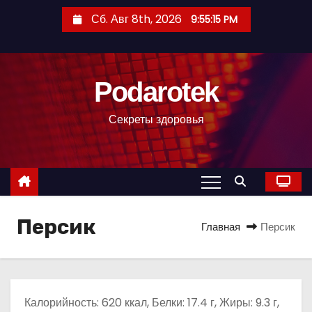
П
Сб. Авг 8th, 2026
9:55:16 PM
е
р
е
Podarotek
й
т
Секреты здоровья
и
к
с
о
д
Персик
е
Главная
Персик
р
ж
и
м
Калорийность: 620 ккал, Белки: 17.4 г, Жиры: 9.3 г,