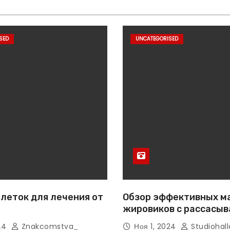
SED
UNCATEGORISED
леток для лечения от
Обзор эффективных м
жировиков с рассасы
эффектом
024
Znakcomstva_
Ноя 1, 2024
Studiohall