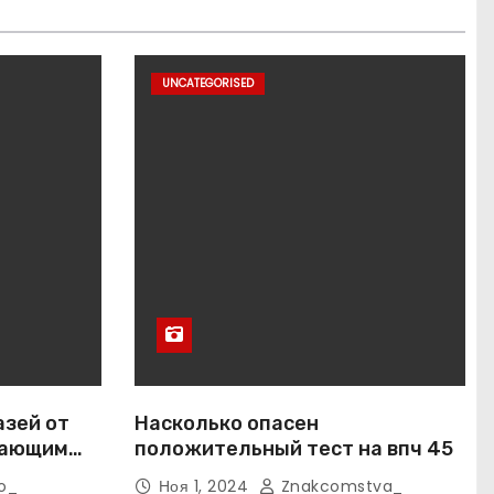
UNCATEGORISED
азей от
Насколько опасен
вающим
положительный тест на впч 45
o_
Ноя 1, 2024
Znakcomstva_