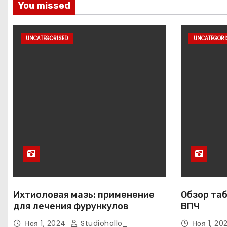
You missed
UNCATEGORISED
UNCATEGORI
Ихтиоловая мазь: применение
Обзор таб
для лечения фурункулов
ВПЧ
Ноя 1, 2024
Studiohallo_
Ноя 1, 2