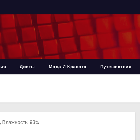
ния
Диеты
Мода И Красота
Путешествия
с, Влажность: 93%