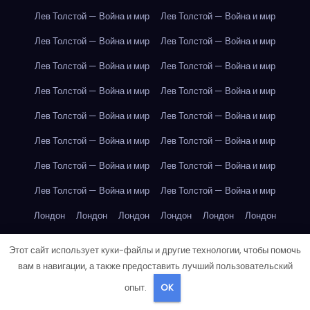
Лев Толстой — Война и мир
Лев Толстой — Война и мир
Лев Толстой — Война и мир
Лев Толстой — Война и мир
Лев Толстой — Война и мир
Лев Толстой — Война и мир
Лев Толстой — Война и мир
Лев Толстой — Война и мир
Лев Толстой — Война и мир
Лев Толстой — Война и мир
Лев Толстой — Война и мир
Лев Толстой — Война и мир
Лев Толстой — Война и мир
Лев Толстой — Война и мир
Лев Толстой — Война и мир
Лев Толстой — Война и мир
Лондон
Лондон
Лондон
Лондон
Лондон
Лондон
Лондон
Лондон
Лондон
Лондон
Лондон
Лондон
Этот сайт использует куки-файлы и другие технологии, чтобы помочь
Лондон
Лондон
Лондон
Лондон
Лондон
Лондон
вам в навигации, а также предоставить лучший пользовательский
опыт.
OK
Лондон
Лондон
Лондон
Лондон
Лос-Анджелес