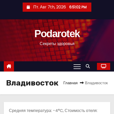
П
Пт. Авг 7th, 2026
6:51:03 PM
е
р
е
Podarotek
й
т
Секреты здоровья
и
к
с
о
д
Владивосток
е
Главная
Владивосток
р
ж
и
м
Средняя температура: -4°C, Стоимость отеля: