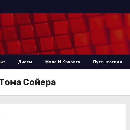
ния
Диеты
Мода И Красота
Путешествия
Тома Сойера
а