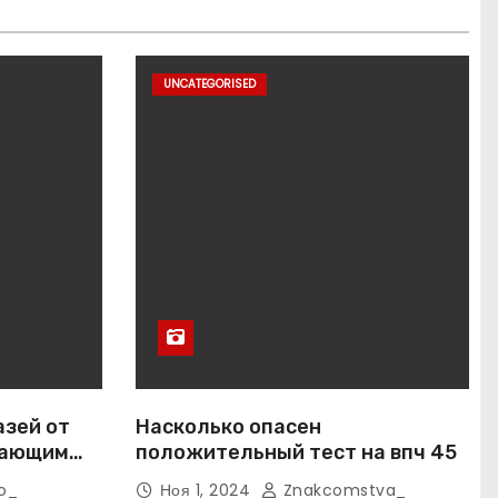
UNCATEGORISED
азей от
Насколько опасен
вающим
положительный тест на впч 45
o_
Ноя 1, 2024
Znakcomstva_