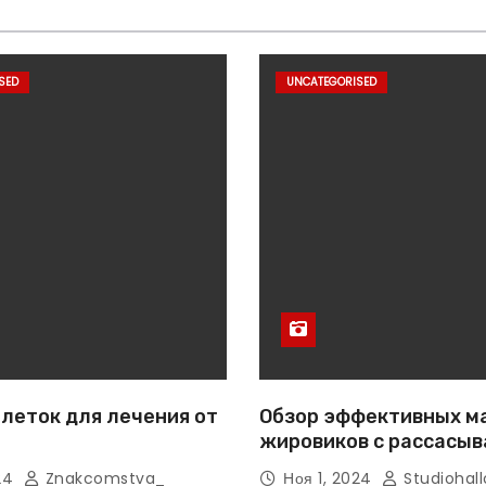
SED
UNCATEGORISED
леток для лечения от
Обзор эффективных м
жировиков с рассасы
эффектом
024
Znakcomstva_
Ноя 1, 2024
Studiohall