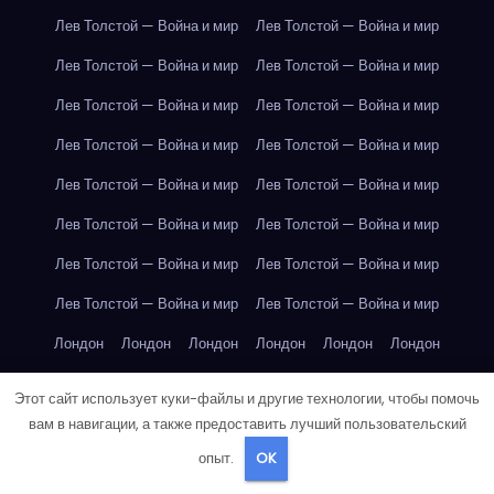
Лев Толстой — Война и мир
Лев Толстой — Война и мир
Лев Толстой — Война и мир
Лев Толстой — Война и мир
Лев Толстой — Война и мир
Лев Толстой — Война и мир
Лев Толстой — Война и мир
Лев Толстой — Война и мир
Лев Толстой — Война и мир
Лев Толстой — Война и мир
Лев Толстой — Война и мир
Лев Толстой — Война и мир
Лев Толстой — Война и мир
Лев Толстой — Война и мир
Лев Толстой — Война и мир
Лев Толстой — Война и мир
Лондон
Лондон
Лондон
Лондон
Лондон
Лондон
Лондон
Лондон
Лондон
Лондон
Лондон
Лондон
Этот сайт использует куки-файлы и другие технологии, чтобы помочь
Лондон
Лондон
Лондон
Лондон
Лондон
Лондон
вам в навигации, а также предоставить лучший пользовательский
опыт.
OK
Лондон
Лондон
Лондон
Лондон
Лос-Анджелес