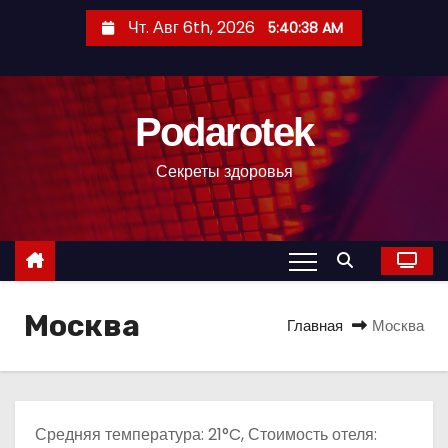
П
Чт. Авг 6th, 2026
5:40:39 AM
е
р
е
Podarotek
й
т
Секреты здоровья
и
к
с
о
д
Москва
е
Главная
Москва
р
ж
и
м
Средняя температура: 21°C, Стоимость отеля: