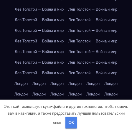
Лев Толстой — Война и мир
Лев Толстой — Война и мир
Лев Толстой — Война и мир
Лев Толстой — Война и мир
Лев Толстой — Война и мир
Лев Толстой — Война и мир
Лев Толстой — Война и мир
Лев Толстой — Война и мир
Лев Толстой — Война и мир
Лев Толстой — Война и мир
Лев Толстой — Война и мир
Лев Толстой — Война и мир
Лев Толстой — Война и мир
Лев Толстой — Война и мир
Лондон
Лондон
Лондон
Лондон
Лондон
Лондон
Лондон
Лондон
Лондон
Лондон
Лондон
Лондон
Лондон
Лондон
Лондон
Лондон
Лондон
Лондон
Этот сайт использует куки-файлы и другие технологии, чтобы помочь
вам в навигации, а также предоставить лучший пользовательский
Лондон
Лондон
Лондон
Лондон
Лос-Анджелес
опыт.
OK
Лос-Анджелес
Лос-Анджелес
Лос-Анджелес