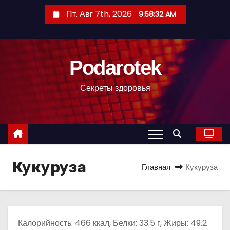
П
Пт. Авг 7th, 2026
9:58:33 AM
е
р
е
Podarotek
й
т
Секреты здоровья
и
к
с
о
д
Кукуруза
е
Главная
Кукуруза
р
ж
и
м
Калорийность: 466 ккал, Белки: 33.5 г, Жиры: 49.2