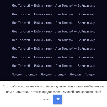
Лев Толстой — Война и мир
Лев Толстой — Война и мир
Лев Толстой — Война и мир
Лев Толстой — Война и мир
Лев Толстой — Война и мир
Лев Толстой — Война и мир
Лев Толстой — Война и мир
Лев Толстой — Война и мир
Лев Толстой — Война и мир
Лев Толстой — Война и мир
Лев Толстой — Война и мир
Лев Толстой — Война и мир
Лев Толстой — Война и мир
Лев Толстой — Война и мир
Лев Толстой — Война и мир
Лев Толстой — Война и мир
Лондон
Лондон
Лондон
Лондон
Лондон
Лондон
Лондон
Лондон
Лондон
Лондон
Лондон
Лондон
Этот сайт использует куки-файлы и другие технологии, чтобы помочь
Лондон
Лондон
Лондон
Лондон
Лондон
Лондон
вам в навигации, а также предоставить лучший пользовательский
опыт.
OK
Лондон
Лондон
Лондон
Лондон
Лос-Анджелес