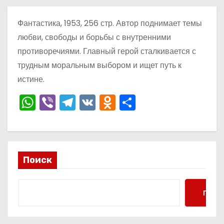
о
м
Фантастика, 1953, 256 стр. Автор поднимает темы
у
любви, свободы и борьбы с внутренними
противоречиями. Главный герой сталкивается с
трудным моральным выбором и ищет путь к
истине.
W
Vi
T
V
O
О
h
b
el
K
d
тп
a
er
e
n
р
ts
gr
o
а
Поиск
A
a
kl
в
p
m
a
и
p
s
ть
Поис
s