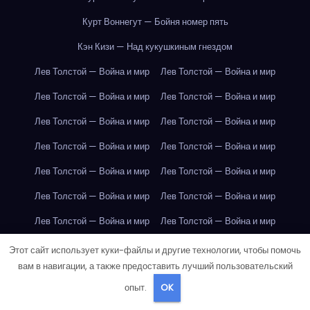
Курт Воннегут — Бойня номер пять
Кэн Кизи — Над кукушкиным гнездом
Лев Толстой — Война и мир
Лев Толстой — Война и мир
Лев Толстой — Война и мир
Лев Толстой — Война и мир
Лев Толстой — Война и мир
Лев Толстой — Война и мир
Лев Толстой — Война и мир
Лев Толстой — Война и мир
Лев Толстой — Война и мир
Лев Толстой — Война и мир
Лев Толстой — Война и мир
Лев Толстой — Война и мир
Лев Толстой — Война и мир
Лев Толстой — Война и мир
Лев Толстой — Война и мир
Лев Толстой — Война и мир
Этот сайт использует куки-файлы и другие технологии, чтобы помочь
вам в навигации, а также предоставить лучший пользовательский
Лев Толстой — Война и мир
Лев Толстой — Война и мир
опыт.
OK
Лондон
Лондон
Лондон
Лондон
Лондон
Лондон