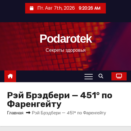
П
Пт. Авг 7th, 2026
9:20:27 AM
е
р
е
Podarotek
й
т
Секреты здоровья
и
к
с
о
д
Рэй Брэдбери — 451° по
е
р
Фаренгейту
ж
Главная
Рэй Брэдбери — 451° по Фаренгейту
и
м