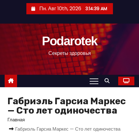
П
Пн. Авг 10th, 2026
3:14:40 AM
е
р
е
Podarotek
й
т
Секреты здоровья
и
к
с
о
д
Габриэль Гарсиа Маркес
е
р
— Сто лет одиночества
ж
Главная
и
Габриэль Гарсиа Маркес — Сто лет одиночества
м