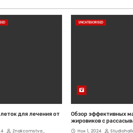
SED
UNCATEGORISED
леток для лечения от
Обзор эффективных м
жировиков с рассасы
эффектом
024
Znakcomstva_
Ноя 1, 2024
Studiohall