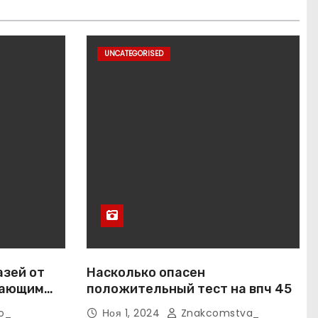
UNCATEGORISED
азей от
Насколько опасен
вающим
положительный тест на впч 45
o_
Ноя 1, 2024
Znakcomstva_