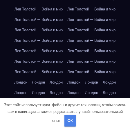
Лев Толстой — Война и мир
Лев Толстой — Война и мир
Лев Толстой — Война и мир
Лев Толстой — Война и мир
Лев Толстой — Война и мир
Лев Толстой — Война и мир
Лев Толстой — Война и мир
Лев Толстой — Война и мир
Лев Толстой — Война и мир
Лев Толстой — Война и мир
Лев Толстой — Война и мир
Лев Толстой — Война и мир
Лев Толстой — Война и мир
Лев Толстой — Война и мир
Лондон
Лондон
Лондон
Лондон
Лондон
Лондон
Лондон
Лондон
Лондон
Лондон
Лондон
Лондон
Лондон
Лондон
Лондон
Лондон
Лондон
Лондон
Этот сайт использует куки-файлы и другие технологии, чтобы помочь
вам в навигации, а также предоставить лучший пользовательский
Лондон
Лондон
Лондон
Лондон
Лос-Анджелес
опыт.
OK
Лос-Анджелес
Лос-Анджелес
Лос-Анджелес