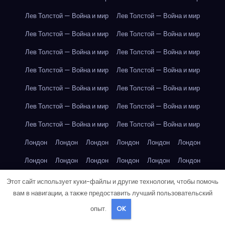
Лев Толстой — Война и мир
Лев Толстой — Война и мир
Лев Толстой — Война и мир
Лев Толстой — Война и мир
Лев Толстой — Война и мир
Лев Толстой — Война и мир
Лев Толстой — Война и мир
Лев Толстой — Война и мир
Лев Толстой — Война и мир
Лев Толстой — Война и мир
Лев Толстой — Война и мир
Лев Толстой — Война и мир
Лев Толстой — Война и мир
Лев Толстой — Война и мир
Лондон
Лондон
Лондон
Лондон
Лондон
Лондон
Лондон
Лондон
Лондон
Лондон
Лондон
Лондон
Лондон
Лондон
Лондон
Лондон
Лондон
Лондон
Этот сайт использует куки-файлы и другие технологии, чтобы помочь
вам в навигации, а также предоставить лучший пользовательский
Лондон
Лондон
Лондон
Лондон
Лос-Анджелес
опыт.
OK
Лос-Анджелес
Лос-Анджелес
Лос-Анджелес