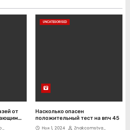
UNCATEGORISED
азей от
Насколько опасен
вающим
положительный тест на впч 45
o_
Ноя 1, 2024
Znakcomstva_