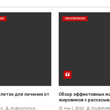
SED
UNCATEGORISED
леток для лечения от
Обзор эффективных м
жировиков с рассасы
эффектом
024
Znakcomstva_
Ноя 1, 2024
Studiohall