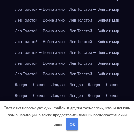
Лев Толстой — Война и мир
Лев Толстой — Война и мир
Лев Толстой — Война и мир
Лев Толстой — Война и мир
Лев Толстой — Война и мир
Лев Толстой — Война и мир
Лев Толстой — Война и мир
Лев Толстой — Война и мир
Лев Толстой — Война и мир
Лев Толстой — Война и мир
Лев Толстой — Война и мир
Лев Толстой — Война и мир
Лев Толстой — Война и мир
Лев Толстой — Война и мир
Лондон
Лондон
Лондон
Лондон
Лондон
Лондон
Лондон
Лондон
Лондон
Лондон
Лондон
Лондон
Лондон
Лондон
Лондон
Лондон
Лондон
Лондон
Этот сайт использует куки-файлы и другие технологии, чтобы помочь
вам в навигации, а также предоставить лучший пользовательский
Лондон
Лондон
Лондон
Лондон
Лос-Анджелес
опыт.
OK
Лос-Анджелес
Лос-Анджелес
Лос-Анджелес