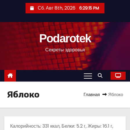
П
Сб. Авг 8th, 2026
6:29:16 PM
е
р
е
Podarotek
й
т
Секреты здоровья
и
к
с
о
д
Яблоко
е
Главная
Яблоко
р
ж
и
м
Калорийность: 331 ккал, Белки: 5.2 г, Жиры: 16.1 г,