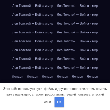
Лев Толстой — Война и мир
Лев Толстой — Война и мир
Лев Толстой — Война и мир
Лев Толстой — Война и мир
Лев Толстой — Война и мир
Лев Толстой — Война и мир
Лев Толстой — Война и мир
Лев Толстой — Война и мир
Лев Толстой — Война и мир
Лев Толстой — Война и мир
Лев Толстой — Война и мир
Лев Толстой — Война и мир
Лев Толстой — Война и мир
Лев Толстой — Война и мир
Лев Толстой — Война и мир
Лев Толстой — Война и мир
Лондон
Лондон
Лондон
Лондон
Лондон
Лондон
Лондон
Лондон
Лондон
Лондон
Лондон
Лондон
Этот сайт использует куки-файлы и другие технологии, чтобы помочь
Лондон
Лондон
Лондон
Лондон
Лондон
Лондон
вам в навигации, а также предоставить лучший пользовательский
опыт.
OK
Лондон
Лондон
Лондон
Лондон
Лос-Анджелес