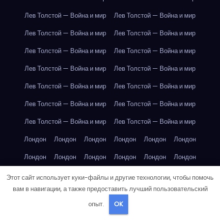
Лев Толстой — Война и мир
Лев Толстой — Война и мир
Лев Толстой — Война и мир
Лев Толстой — Война и мир
Лев Толстой — Война и мир
Лев Толстой — Война и мир
Лев Толстой — Война и мир
Лев Толстой — Война и мир
Лев Толстой — Война и мир
Лев Толстой — Война и мир
Лев Толстой — Война и мир
Лев Толстой — Война и мир
Лев Толстой — Война и мир
Лев Толстой — Война и мир
Лондон
Лондон
Лондон
Лондон
Лондон
Лондон
Лондон
Лондон
Лондон
Лондон
Лондон
Лондон
Лондон
Лондон
Лондон
Лондон
Лондон
Лондон
Этот сайт использует куки-файлы и другие технологии, чтобы помочь
вам в навигации, а также предоставить лучший пользовательский
Лондон
Лондон
Лондон
Лондон
Лос-Анджелес
опыт.
OK
Лос-Анджелес
Лос-Анджелес
Лос-Анджелес