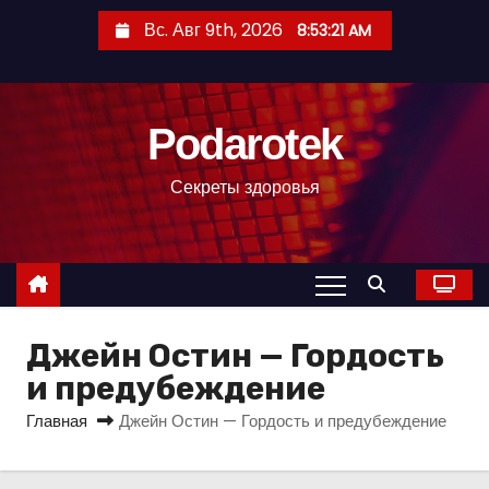
П
Вс. Авг 9th, 2026
8:53:22 AM
е
р
е
Podarotek
й
т
Секреты здоровья
и
к
с
о
д
Джейн Остин — Гордость
е
р
и предубеждение
ж
Главная
Джейн Остин — Гордость и предубеждение
и
м