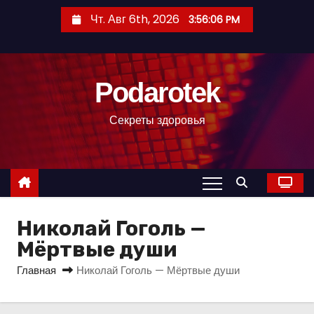
П
Чт. Авг 6th, 2026
3:56:07 PM
е
р
е
Podarotek
й
т
Секреты здоровья
и
к
с
о
д
Николай Гоголь —
е
р
Мёртвые души
ж
Главная
Николай Гоголь — Мёртвые души
и
м