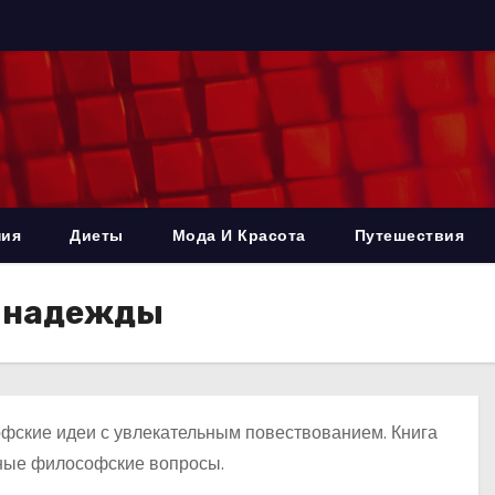
ния
Диеты
Мода И Красота
Путешествия
е надежды
софские идеи с увлекательным повествованием. Книга
ечные философские вопросы.