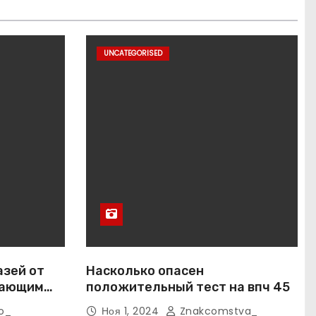
UNCATEGORISED
азей от
Насколько опасен
вающим
положительный тест на впч 45
o_
Ноя 1, 2024
Znakcomstva_