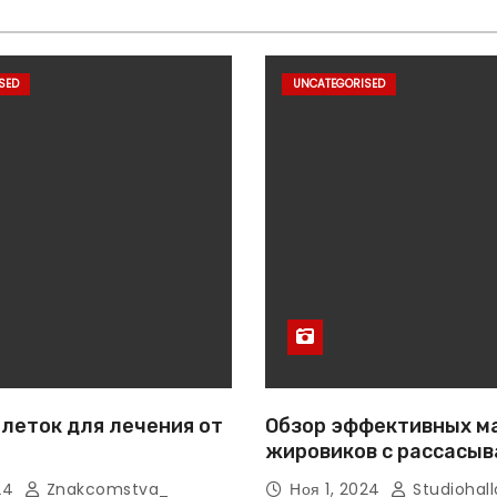
SED
UNCATEGORISED
леток для лечения от
Обзор эффективных м
жировиков с рассасы
эффектом
024
Znakcomstva_
Ноя 1, 2024
Studiohall