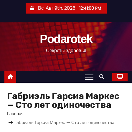
П
Вс. Авг 9th, 2026
12:41:01 PM
е
р
е
Podarotek
й
т
Секреты здоровья
и
к
с
о
д
Габриэль Гарсиа Маркес
е
р
— Сто лет одиночества
ж
Главная
и
Габриэль Гарсиа Маркес — Сто лет одиночества
м